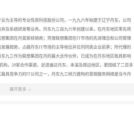
产业为主导的专业性高科技股份公司，一九九六年始建于辽宁丹东，公司
商务及系统研发等业务。丹东九三自九六年创建以来，在丹东地区率先将
联想集团在丹首家经销商；凭借联想集团在IT市场的先进理念和公司管理
发展趋势，占据丹东IT市场的主导地位并位列同类企业前茅；所代理的
丹东九三作为联想集团在丹的最大合作伙伴，已成为在丹东地区极具影响
支机构，20家合作渠道，足迹遍达丹东、本溪及周边地区，更团结了二百多
最具竞争力的IT公司之一，丹东九三倾力建构的营销服务网络是当今丹
好的服务于客户，丹东九三开丹东IT未有之先河，率先在丹引进了全国
展开更多
家独立维修机构；公司的营销网络遍及丹东及周边县市，友好而紧密合作
户的手中并满足用户的种种需求提供了强而有力的支持。营销网络与客户
九三在丹东及周边地区强大的市场控制力与发展潜力。丹东九三成立九年
荣誉，如每年的消费者信得过单位，东北地区IT企业百强等。公司的总
执委，丹东市振兴区政协常委等社会职务。丹东九三在立足于营销与客户