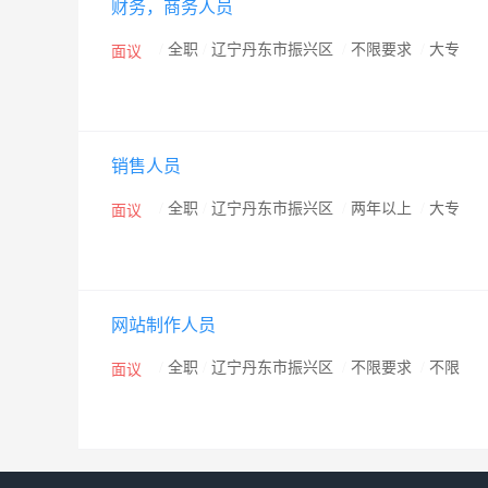
财务，商务人员
服务领域的同时为了更远的将来的发展将公司划分为以
集成部，统一在总经理室的调度下高效而稳定的运作着。
/
全职
/
辽宁丹东市振兴区
/
不限要求
/
大专
面议
才，各个部门都聚集了具有相应专业技能的优秀人才。
以专业、亲和的联想服务理念在广大用户心目中树立起
丹东地区售后服务行业的领头尖兵，其良好的服务、精湛
销售人员
服务找九三”，充分展现了客服部在丹东同行业中的优
统综合布线工程师及一批专业人员凭借优秀的专业知识
/
全职
/
辽宁丹东市振兴区
/
两年以上
/
大专
面议
壮大及技术经验的逐步提高，集成部承揽了丹东地区几
面对新经济时代的来临，网络经济的兴起对传统的商业
时也提供给我们前所未有的机遇。我们的发展前景是建
网站制作人员
作的商业伙伴息息相关、共生共荣的；我们丹东九三将
/
全职
/
辽宁丹东市振兴区
/
不限要求
/
不限
个新经济时代去发掘潜在的巨大商机创造新的价值是我
面议