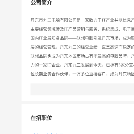
公司简介
丹东市九三电脑有限公司是一家致力于IT产业并以信息
主要经营领域涉及IT产品营销与服务、系统集成、电子
国内IT业最知名品牌——联想电脑引进丹东市场，成为
层的经营管理，丹东九三的经营业绩一直呈高速而稳定的
联想品牌也成为丹东地区市场占有率最高的电脑品牌，
力的一家IT企业。丹东九三发展到今天，已拥有3家分
位长期业务合作伙伴，一万多位直接客户，成为丹东地区
东地区最大的网络，本着以客户为本的公司宗旨，为了更
性的服务网络机构——联想维修站，成立了丹东地区首
的加盟店等合作伙伴为我们将产品及时而准确的送达用
服务网络整合叠加而成的营销服务网络充分显示了丹东
在招职位
来，为国家交纳的税收已逾百万，同时获得了社会的多项
经理梁志强先生也兼任丹东市政协委员，丹东市工商联