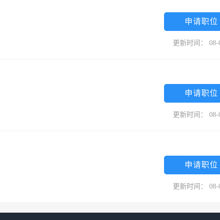
下几个机构：销售部、商务财务部、市场部、分销部、客户服务部、系统
本着“优越的业绩源于优秀的人员”思想，九三汇聚了众多的高科技人
申请职位
客户服务部是联想在丹东地区指定的唯一授权维修站，自九七年建立以来
更新时间： 08-
联想的服务品牌形象；受联想客服本部专业培训的联想服务工程师更是在
的技艺、专业的理念在丹东IT行业可谓有口皆碑：“买联想到九三，联想
势。系统集成部是丹东九三综合实力的体现，联想网络认证工程师、信息系
申请职位
和丰富的工程经验先后为众多行业用户提供了全面解决方案，随着公司的
个标志性的工程项目更充分证实了丹东九三强大的技术力量及公司实力。
更新时间： 08-
竞争模式产生了巨大的冲击，将彻底改变工业经济时期的商业规则，但同
立在整个商业系统的不断发展壮大的基础之上的，是与每个与我们紧密合
倾力与所有用户共同创造这个商业系统的繁荣，提高自身的竞争力，在这
申请职位
们丹东九三与所有客户将共同期待的。
更新时间： 08-