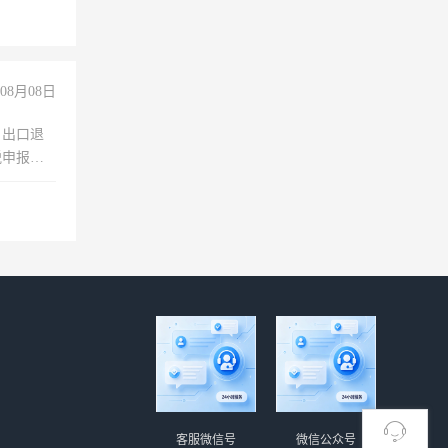
08月08日
，出口退
税申报、
理乱账业
职会计工
客服微信号
微信公众号