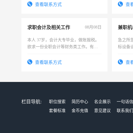
查看联系方式
查
求职会计及相关工作
08月08日
本人 37岁，会计大专毕业，做账报税。
急之所
欲求一份全职会计等财务类工作。有会
标设备
计证
作和分
结识有
查看联系方式
查
栏目导航:
职位搜索
简历中心
名企展示
一句话
套餐标准
金币充值
意见建议
联系我