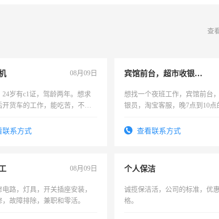
查
机
08月09日
宾馆前台，超市收银员，淘宝客服
24岁有c1证，驾龄两年。想求
想找一个夜班工作，宾馆前台
后开货车的工作，能吃苦，不怕
银员，淘宝客服，晚7点到10点
工，麻烦看到的老板加我微信
号同微信
看联系方式
查看联系方式
工
08月09日
个人保洁
修电路，灯具，开关插座安装，
诚揽保洁活，公司的标准，优
修，故障排除，兼职和零活。
格。