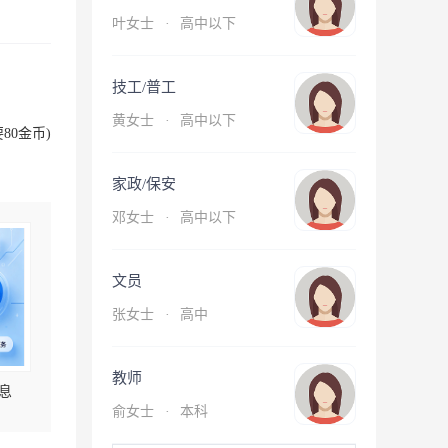
叶女士
·
高中以下
技工/普工
黄女士
·
高中以下
80金币)
家政/保安
邓女士
·
高中以下
文员
张女士
·
高中
教师
息
俞女士
·
本科