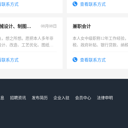
看联系方式
查看联系方式
兼职机械设计、制图、设备改造
08月08日
兼职会计
急，想之所想。愿把本人多年非
本人女中级职称12年工作经验
设计、改造、工艺优化、图纸制
税、政府补贴、银行贷款、纳
解的经验与您分享。 真诚合作，
为各类公司策划，设建新账，
识之士，共享未来。
务，财务咨询等业务。欲求兼
看联系方式
查看联系方式
作
信息
招聘资讯
发布简历
企业入驻
会员中心
法律申明
们