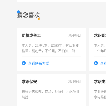
猜您喜欢
司机或普工
08月09日
求职司
本人男，28.有c本，驾龄5年，有从业资
本人男，
格证，能吃苦，不怕累，不怕脏，踏
一个年
实，需求稳定工作一份，保险不干
加班。
查看联系方式
查
求职保安
08月09日
求职电
最好是售楼部，商场，8小时，小区物业
专业维
勿扰
水电维